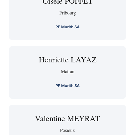
Gisèle POFFET
Fribourg
PF Murith SA
Henriette LAYAZ
Matran
PF Murith SA
Valentine MEYRAT
Posieux